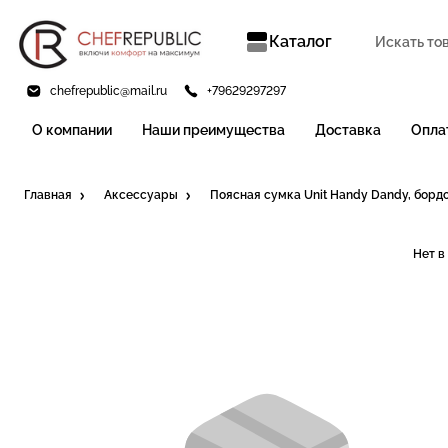
Каталог
chefrepublic@mail.ru
+79629297297
О компании
Наши преимущества
Доставка
Опла
Главная
Аксессуары
Поясная сумка Unit Handy Dandy, борд
Нет в