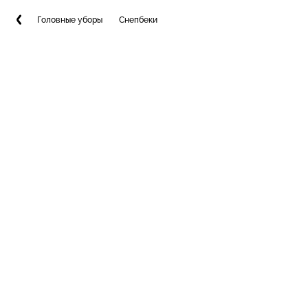
Головные уборы
Снепбеки