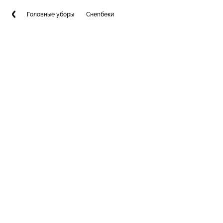
Головные уборы
Снепбеки